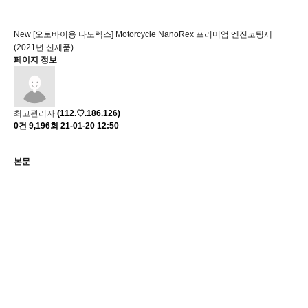
회사소개
제품안내
New [오토바이용 나노렉스] Motorcycle NanoRex 프리미엄 엔진코팅제
기술소개
적용분야
(2021년 신제품)
페이지 정보
제품 및 적용
협력업체
최고관리자
(112.♡.186.126)
0건
9,196회
21-01-20 12:50
홍보센터
본문
고객지원