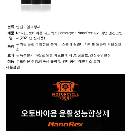
분류
엔진오일코팅제
제품
New [오토바이용 나노렉스] Motorcycle NanoRex 프리미엄 엔진코팅
명
제(2021년 신제품)
두꺼운 윤활막 형성을 통해 피스톤과 실린터 사이를 밀봉하여 완전연
특징
소
효과
금속부분의 마찰로 인한 마모를 방지 ,엔진보호, 엔진수명연장
성능
부드러운 주행,정숙성,출력 및 연비향상, 매연감소 효과
제품설명