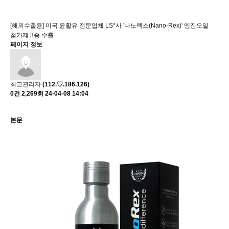
회사소개
스마트스토어바로가기
[해외수출용] 미국 윤활유 전문업체 LS*사 '나노렉스(Nano-Rex)' 엔진오일
기술소개
보도자료
첨가제 3종 수출
페이지 정보
제품 및 적용
미디어센터
협력업체
자료실
최고관리자
(112.♡.186.126)
0건
2,269회
24-04-08 14:04
홍보센터
본문
고객지원