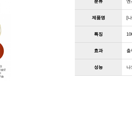
분류
엔
제품명
[
특징
1
효과
출
성능
나