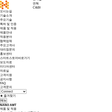
연혁
CI&BI
오시는길
기술소개
주요기술
특허 및 인증
제품 및 적용
제품안내
적용분야
협력업체
주요고객사
대리점문의
홍보센터
스마트스토어바로가기
보도자료
미디어센터
자료실
고객지원
공지사항
FAQ
고객문의
★ 즐겨찾기
메뉴
NANO AMT
제품 및 적용