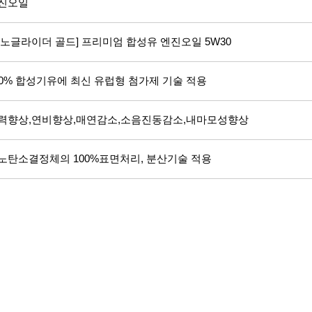
진오일
나노글라이더 골드] 프리미엄 합성유 엔진오일 5W30
00% 합성기유에 최신 유럽형 첨가제 기술 적용
력향상,연비향상,매연감소,소음진동감소,내마모성향상
노탄소결정체의 100%표면처리, 분산기술 적용