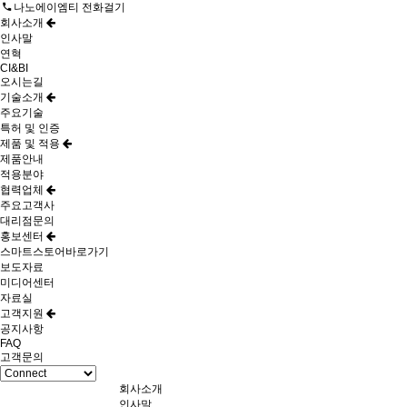
나노에이엠티 전화걸기
회사소개
인사말
연혁
CI&BI
오시는길
기술소개
주요기술
특허 및 인증
제품 및 적용
제품안내
적용분야
협력업체
주요고객사
대리점문의
홍보센터
스마트스토어바로가기
보도자료
미디어센터
자료실
고객지원
공지사항
FAQ
고객문의
회사소개
인사말