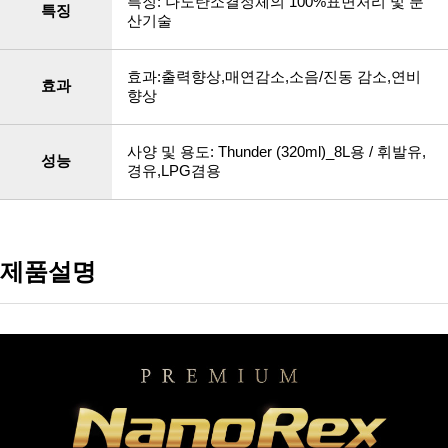
특징: 나노탄소결정체의 100%표면처리 및 분
특징
산기술
효과:출력향상,매연감소,소음/진동 감소,연비
효과
향상
사양 및 용도: Thunder (320ml)_8L용 / 휘발유,
성능
경유,LPG겸용
제품설명