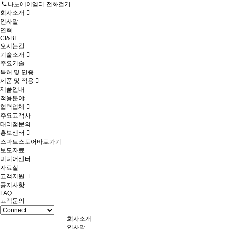
나노에이엠티 전화걸기
회사소개
인사말
연혁
CI&BI
오시는길
기술소개
주요기술
특허 및 인증
제품 및 적용
제품안내
적용분야
협력업체
주요고객사
대리점문의
홍보센터
스마트스토어바로가기
보도자료
미디어센터
자료실
고객지원
공지사항
FAQ
고객문의
회사소개
인사말