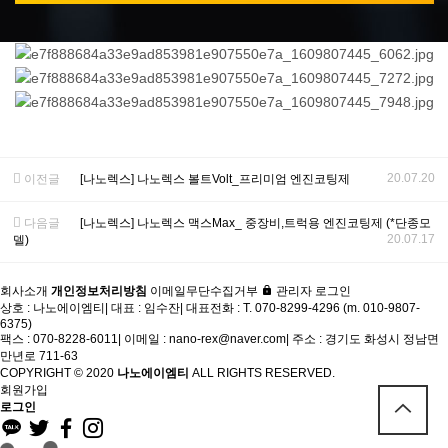
20.07.20
이전글
[나노렉스] 나노렉스 볼트Volt_프리미엄 엔진코팅제
다음글
[나노렉스] 나노렉스 맥스Max_ 중장비,트럭용 엔진코팅제 (*단종모
20.07.17
델)
회사소개
개인정보처리방침
이메일무단수집거부
관리자 로그인
상호 : 나노에이엠티
|
대표 : 임수잔
|
대표전화 : T. 070-8299-4296 (m. 010-9807-
6375)
팩스 : 070-8228-6011
|
이메일 : nano-rex@naver.com
|
주소 : 경기도 화성시 정남면
만년로 711-63
COPYRIGHT © 2020
나노에이엠티
ALL RIGHTS RESERVED.
회원가입
로그인