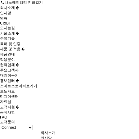
나노에이엠티 전화걸기
회사소개
인사말
연혁
CI&BI
오시는길
기술소개
주요기술
특허 및 인증
제품 및 적용
제품안내
적용분야
협력업체
주요고객사
대리점문의
홍보센터
스마트스토어바로가기
보도자료
미디어센터
자료실
고객지원
공지사항
FAQ
고객문의
회사소개
인사말