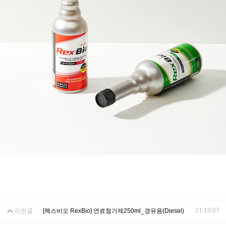
21.10.07
이전글
[렉스비오 RexBio] 연료첨가제250ml_경유용(Diesel)