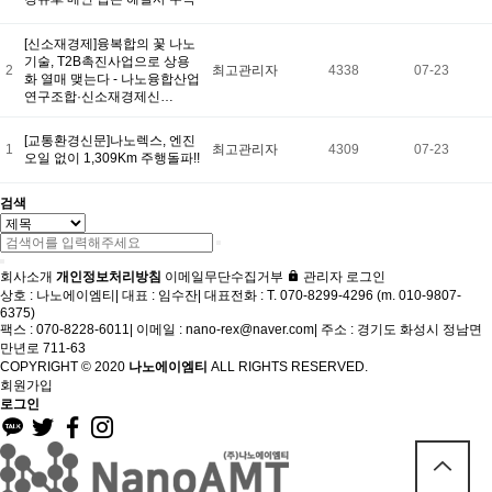
[신소재경제]융복합의 꽃 나노
기술, T2B촉진사업으로 상용
2
최고관리자
4338
07-23
화 열매 맺는다 - 나노융합산업
연구조합·신소재경제신…
[교통환경신문]나노렉스, 엔진
1
최고관리자
4309
07-23
오일 없이 1,309Km 주행돌파!!
검색
회사소개
개인정보처리방침
이메일무단수집거부
관리자 로그인
상호 : 나노에이엠티
|
대표 : 임수잔
|
대표전화 : T. 070-8299-4296 (m. 010-9807-
6375)
팩스 : 070-8228-6011
|
이메일 : nano-rex@naver.com
|
주소 : 경기도 화성시 정남면
만년로 711-63
COPYRIGHT © 2020
나노에이엠티
ALL RIGHTS RESERVED.
회원가입
로그인