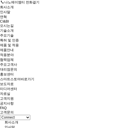
나노에이엠티 전화걸기
회사소개
인사말
연혁
CI&BI
오시는길
기술소개
주요기술
특허 및 인증
제품 및 적용
제품안내
적용분야
협력업체
주요고객사
대리점문의
홍보센터
스마트스토어바로가기
보도자료
미디어센터
자료실
고객지원
공지사항
FAQ
고객문의
회사소개
인사말