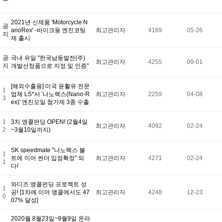
2021년 신제품 'Motorcycle N
공
anoRex' -바이크용 엔진코팅
최고관리자
4169
05-26
지
제 출시
공
국내 유일 "한국남동발전(주)
최고관리자
4255
09-01
지
개발선정품으로 지정 및 인증"
[해외수출용] 미국 윤활유 전문
1
업체 LS*사 '나노렉스(Nano-R
최고관리자
2259
04-08
3
ex)' 엔진오일 첨가제 3종 수출
1
3차 앵콜펀딩 OPEN! (2월4일
최고관리자
4092
02-24
2
~3월10일까지)
SK speedmate "나노렉스 볼
1
트에 이어 썬더 입점확정" 되
최고관리자
4271
02-24
1
다!
와디즈 앵콜펀딩 프로젝트 성
1
공! [1차에 이어 앵콜에서도 47
최고관리자
4248
12-23
0
07% 달성]
2020월 8월23일~9월9일 온라