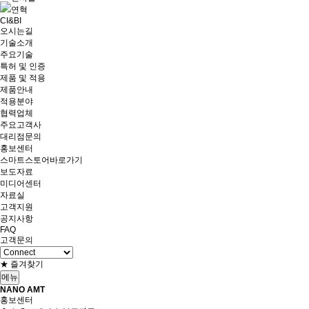
연혁
CI&BI
오시는길
기술소개
주요기술
특허 및 인증
제품 및 적용
제품안내
적용분야
협력업체
주요고객사
대리점문의
홍보센터
스마트스토어바로가기
보도자료
미디어센터
자료실
고객지원
공지사항
FAQ
고객문의
★ 즐겨찾기
메뉴
NANO AMT
홍보센터