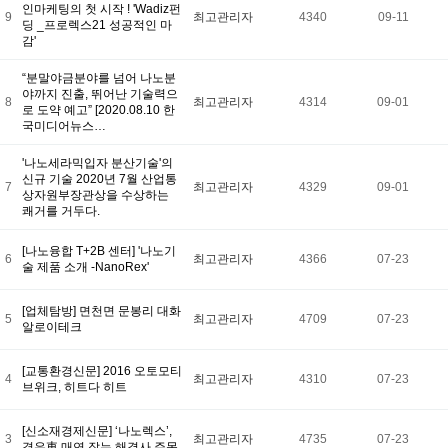
인마케팅의 첫 시작 ! 'Wadiz펀
9
최고관리자
4340
09-11
딩 _프로렉스21 성공적인 마
감'
“분말야금분야를 넘어 나노분
야까지 진출, 뛰어난 기술력으
8
최고관리자
4314
09-01
로 도약 예고” [2020.08.10 한
국미디어뉴스…
'나노세라믹입자 분산기술'의
신규 기술 2020년 7월 산업통
7
최고관리자
4329
09-01
상자원부장관상을 수상하는
쾌거를 거두다.
[나노융합 T+2B 센터] '나노기
6
최고관리자
4366
07-23
술 제품 소개 -NanoRex'
[업체탐방] 면천면 문봉리 대화
5
최고관리자
4709
07-23
알로이테크
[교통환경신문] 2016 오토모티
4
최고관리자
4310
07-23
브위크, 히트다 히트
[신소재경제신문] ‘나노렉스’,
3
최고관리자
4735
07-23
경유車 매연 잡는 해결사 주목