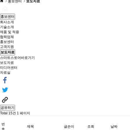
홍보센터
보도자료
홍보센터
회사소개
기술소개
제품 및 적용
협력업체
홍보센터
고객지원
보도자료
스마트스토어바로가기
보도자료
미디어센터
자료실
공유하기
Total 15건
1 페이지
번
제목
글쓴이
조회
날짜
호