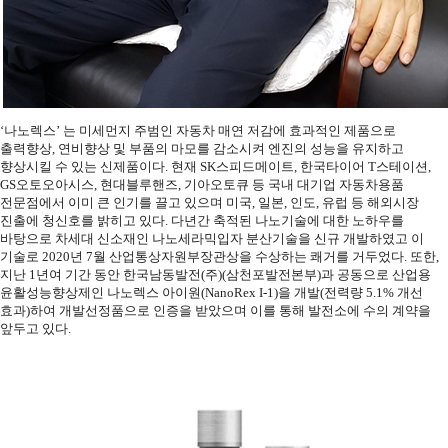
‘나노렉스’ 는 미세먼지 주범인 자동차 매연 저감에 효과적인 제품으로
출력향상, 연비향상 및 부품의 마모를 감소시켜 엔진의 성능을 유지하고
향상시킬 수 있는 신제품이다. 현재 SK스피드메이트, 한국타이어 T스테이션,
GS오토오아시스, 현대블루핸즈, 기아오토큐 등 국내 대기업 자동차용품
전문점에서 이미 큰 인기를 끌고 있으며 미국, 일본, 인도, 유럽 등 해외시장
진출에 청신호를 밝히고 있다. 다년간 축적된 나노기술에 대한 노하우를
바탕으로 차세대 신소재인 나노세라믹입자 분산기술을 신규 개발하였고 이
기술로 2020년 7월 산업통상자원부장관상을 수상하는 쾌거를 거두었다. 또한,
지난 1년여 기간 동안 한국남동발전(주)(삼천포발전본부)과 공동으로 산업용
윤활성능향상제인 나노렉스 아이원(NanoRex I-1)을 개발(전력량 5.1% 개선
효과)하여 개발선정품으로 인증을 받았으며 이를 통해 발전소에 수의 계약을
앞두고 있다.