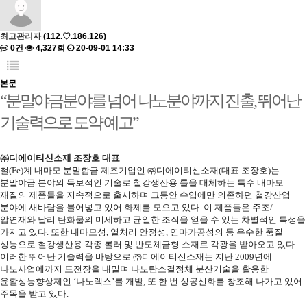
최고관리자
(112.♡.186.126)
0건
4,327회
20-09-01 14:33
본문
“분말야금분야를 넘어 나노분야까지 진출, 뛰어난
기술력으로 도약 예고”
㈜디에이티신소재 조장호 대표
철(Fe)계 내마모 분말합금 제조기업인 ㈜디에이티신소재(대표 조장호)는
분말야금 분야의 독보적인 기술로 철강생산용 롤을 대체하는 특수 내마모
재질의 제품들을 지속적으로 출시하며 그동안 수입에만 의존하던 철강산업
분야에 새바람을 불어넣고 있어 화제를 모으고 있다. 이 제품들은 주조/
압연재와 달리 탄화물의 미세하고 균일한 조직을 얻을 수 있는 차별적인 특성을
가지고 있다. 또한 내마모성, 열처리 안정성, 연마가공성의 등 우수한 품질
성능으로 철강생산용 각종 롤러 및 반도체금형 소재로 각광을 받아오고 있다.
이러한 뛰어난 기술력을 바탕으로 ㈜디에이티신소재는 지난 2009년에
나노사업에까지 도전장을 내밀며 나노탄소결정체 분산기술을 활용한
윤활성능향상제인 ‘나노렉스’를 개발, 또 한 번 성공신화를 창조해 나가고 있어
주목을 받고 있다.