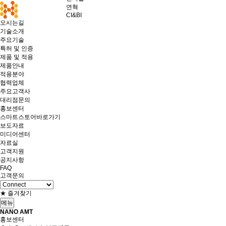
연혁
CI&BI
오시는길
기술소개
주요기술
특허 및 인증
제품 및 적용
제품안내
적용분야
협력업체
주요고객사
대리점문의
홍보센터
스마트스토어바로가기
보도자료
미디어센터
자료실
고객지원
공지사항
FAQ
고객문의
★ 즐겨찾기
메뉴
NANO AMT
홍보센터