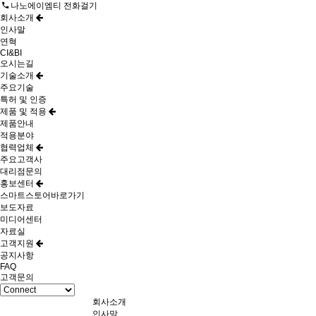
나노에이엠티 전화걸기
회사소개
인사말
연혁
CI&BI
오시는길
기술소개
주요기술
특허 및 인증
제품 및 적용
제품안내
적용분야
협력업체
주요고객사
대리점문의
홍보센터
스마트스토어바로가기
보도자료
미디어센터
자료실
고객지원
공지사항
FAQ
고객문의
회사소개
인사말