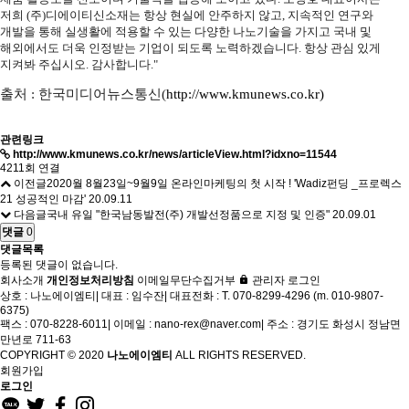
저희 (주)디에이티신소재는 항상 현실에 안주하지 않고, 지속적인 연구와
개발을 통해 실생활에 적용할 수 있는 다양한 나노기술을 가지고 국내 및
해외에서도 더욱 인정받는 기업이 되도록 노력하겠습니다. 항상 관심 있게
지켜봐 주십시오. 감사합니다."
출처 : 한국미디어뉴스통신(
http://www.kmunews.co.kr)
관련링크
http://www.kmunews.co.kr/news/articleView.html?idxno=11544
4211회 연결
이전글
2020월 8월23일~9월9일 온라인마케팅의 첫 시작 ! 'Wadiz펀딩 _프로렉스
21 성공적인 마감'
20.09.11
다음글
국내 유일 "한국남동발전(주) 개발선정품으로 지정 및 인증"
20.09.01
댓글
0
댓글목록
등록된 댓글이 없습니다.
회사소개
개인정보처리방침
이메일무단수집거부
관리자 로그인
상호 : 나노에이엠티
|
대표 : 임수잔
|
대표전화 : T. 070-8299-4296 (m. 010-9807-
6375)
팩스 : 070-8228-6011
|
이메일 : nano-rex@naver.com
|
주소 : 경기도 화성시 정남면
만년로 711-63
COPYRIGHT © 2020
나노에이엠티
ALL RIGHTS RESERVED.
회원가입
로그인