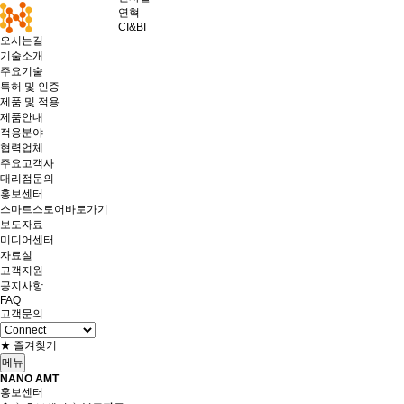
연혁
CI&BI
오시는길
기술소개
주요기술
특허 및 인증
제품 및 적용
제품안내
적용분야
협력업체
주요고객사
대리점문의
홍보센터
스마트스토어바로가기
보도자료
미디어센터
자료실
고객지원
공지사항
FAQ
고객문의
★ 즐겨찾기
메뉴
NANO AMT
홍보센터