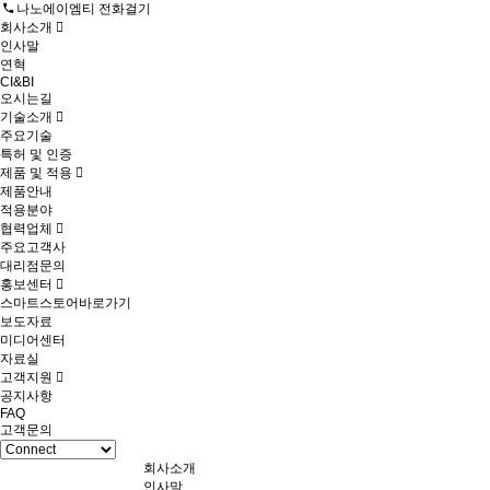
나노에이엠티 전화걸기
회사소개
인사말
연혁
CI&BI
오시는길
기술소개
주요기술
특허 및 인증
제품 및 적용
제품안내
적용분야
협력업체
주요고객사
대리점문의
홍보센터
스마트스토어바로가기
보도자료
미디어센터
자료실
고객지원
공지사항
FAQ
고객문의
회사소개
인사말