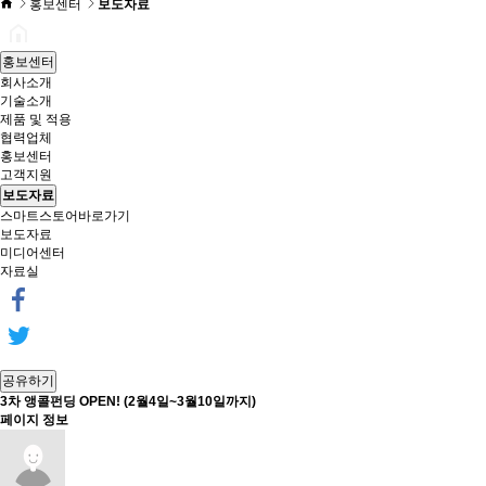
홍보센터
보도자료
홍보센터
회사소개
기술소개
제품 및 적용
협력업체
홍보센터
고객지원
보도자료
스마트스토어바로가기
보도자료
미디어센터
자료실
공유하기
3차 앵콜펀딩 OPEN! (2월4일~3월10일까지)
페이지 정보