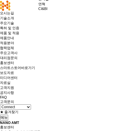
연혁
CI&BI
오시는길
기술소개
주요기술
특허 및 인증
제품 및 적용
제품안내
적용분야
협력업체
주요고객사
대리점문의
홍보센터
스마트스토어바로가기
보도자료
미디어센터
자료실
고객지원
공지사항
FAQ
고객문의
★ 즐겨찾기
메뉴
NANO AMT
홍보센터