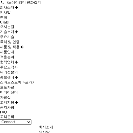
나노에이엠티 전화걸기
회사소개
인사말
연혁
CI&BI
오시는길
기술소개
주요기술
특허 및 인증
제품 및 적용
제품안내
적용분야
협력업체
주요고객사
대리점문의
홍보센터
스마트스토어바로가기
보도자료
미디어센터
자료실
고객지원
공지사항
FAQ
고객문의
회사소개
인사말