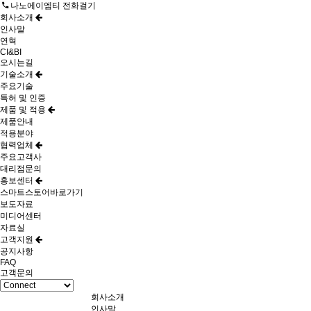
나노에이엠티 전화걸기
회사소개
인사말
연혁
CI&BI
오시는길
기술소개
주요기술
특허 및 인증
제품 및 적용
제품안내
적용분야
협력업체
주요고객사
대리점문의
홍보센터
스마트스토어바로가기
보도자료
미디어센터
자료실
고객지원
공지사항
FAQ
고객문의
회사소개
인사말