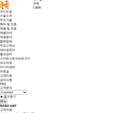
연혁
CI&BI
오시는길
기술소개
주요기술
특허 및 인증
제품 및 적용
제품안내
적용분야
협력업체
주요고객사
대리점문의
홍보센터
스마트스토어바로가기
보도자료
미디어센터
자료실
고객지원
공지사항
FAQ
고객문의
★ 즐겨찾기
메뉴
NANO AMT
고객지원