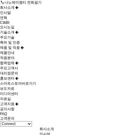
나노에이엠티 전화걸기
회사소개
인사말
연혁
CI&BI
오시는길
기술소개
주요기술
특허 및 인증
제품 및 적용
제품안내
적용분야
협력업체
주요고객사
대리점문의
홍보센터
스마트스토어바로가기
보도자료
미디어센터
자료실
고객지원
공지사항
FAQ
고객문의
회사소개
인사말