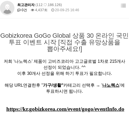
최고관리자
(112.♡.186.126)
0건
4,437회
20-09-25 16:46
Gobizkorea GoGo Global 상품 30 온라인 국민
투표 이벤트 시작 [직접 수출 유망상품을
뽑아주세요!]
저희 '나노렉스' 제품이 고비즈코리아 고고글로벌 1차로 215개사
선정이 되었습니다. ^^
이후 30개사 선정을 위해 하기 투표가 필요합니다.
해당 URL연결한후 "
가구/생활"
카테고리 선택후 → '
나노렉스
'에
투표하시면 됩니다.
https://kr.gobizkorea.com/event/gogo/eventInfo.do